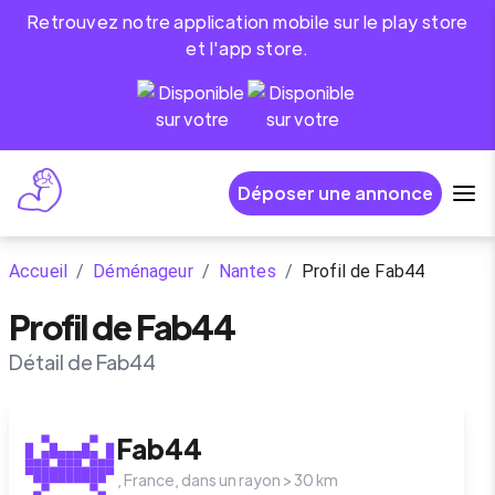
Retrouvez notre application mobile sur le play store
et l'app store.
Déposer une annonce
Accueil
/
Déménageur
/
Nantes
/
Profil de Fab44
Profil de Fab44
Détail de Fab44
Fab44
,
France
, dans un rayon >
30
km