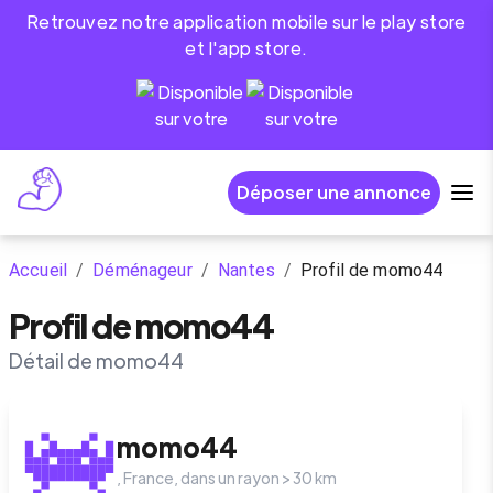
Retrouvez notre application mobile sur le play store
et l'app store.
Déposer une annonce
Accueil
/
Déménageur
/
Nantes
/
Profil de momo44
Profil de momo44
Détail de momo44
momo44
,
France
, dans un rayon >
30
km