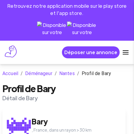
Retrouvez notre application mobile sur le play store
et l'app store.
Déposer une annonce
Accueil
/
Déménageur
/
Nantes
/
Profil de Bary
Profil de Bary
Détail de Bary
Bary
,
France
, dans un rayon >
30
km