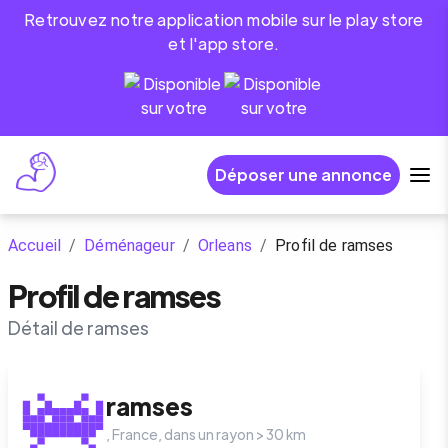
Retrouvez notre application mobile sur le play store
et l'app store.
Déposer une annonce
Accueil
/
Déménageur
/
Orleans
/
Profil de ramses
Profil de ramses
Détail de ramses
ramses
,
France
, dans un rayon >
30
km