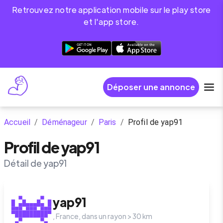
Retrouvez notre application mobile sur le play store
et l'app store.
Déposer une annonce
Accueil
/
Déménageur
/
Paris
/
Profil de yap91
Profil de yap91
Détail de yap91
yap91
,
France
, dans un rayon >
30
km