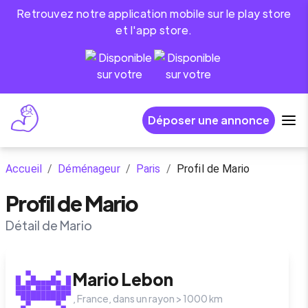
Retrouvez notre application mobile sur le play store
et l'app store.
Déposer une annonce
Accueil
/
Déménageur
/
Paris
/
Profil de Mario
Profil de Mario
Détail de Mario
Mario
Lebon
,
France
, dans un rayon >
1000
km