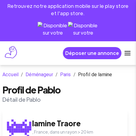
Retrouvez notre application mobile sur le play store
et l'app store.
Déposer une annonce
Accueil
/
Déménageur
/
Paris
/
Profil de lamine
Profil de Pablo
Détail de Pablo
lamine
Traore
,
France
, dans un rayon >
20
km