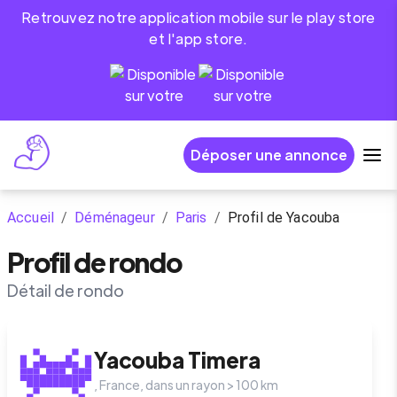
Retrouvez notre application mobile sur le play store
et l'app store.
Déposer une annonce
Accueil
/
Déménageur
/
Paris
/
Profil de Yacouba
Profil de rondo
Détail de rondo
Yacouba
Timera
,
France
, dans un rayon >
100
km