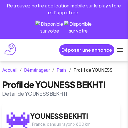
Retrouvez notre application mobile sur le play store
et l'app store.
Déposer une annonce
Accueil
/
Déménageur
/
Paris
/
Profil de YOUNESS
Profil de YOUNESS BEKHTI
Détail de YOUNESS BEKHTI
YOUNESS
BEKHTI
,
France
, dans un rayon >
800
km