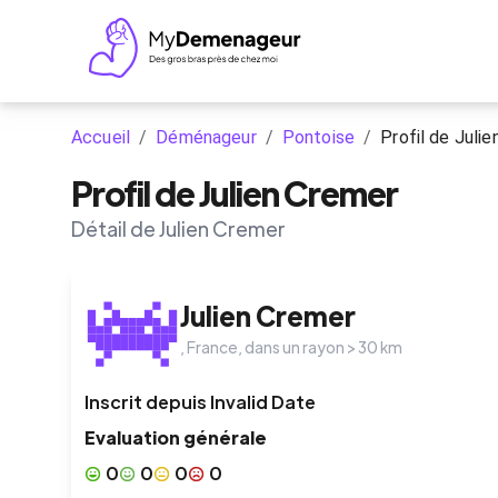
Accueil
/
Déménageur
/
Pontoise
/
Profil de Juli
Profil de Julien Cremer
Détail de Julien Cremer
Julien Cremer
,
France
, dans un rayon >
30
km
Inscrit depuis
Invalid Date
Evaluation générale
0
0
0
0