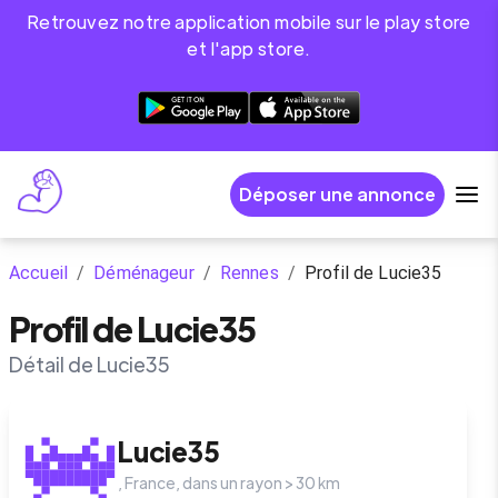
Retrouvez notre application mobile sur le play store
et l'app store.
Déposer une annonce
Accueil
/
Déménageur
/
Rennes
/
Profil de Lucie35
Profil de Lucie35
Détail de Lucie35
Lucie35
,
France
, dans un rayon >
30
km