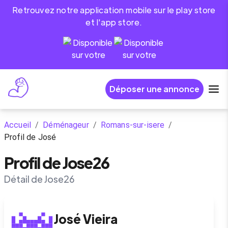
Retrouvez notre application mobile sur le play store
et l'app store.
Déposer une annonce
Accueil
/
Déménageur
/
Romans-sur-isere
/
Profil de José
Profil de Jose26
Détail de Jose26
José
Vieira