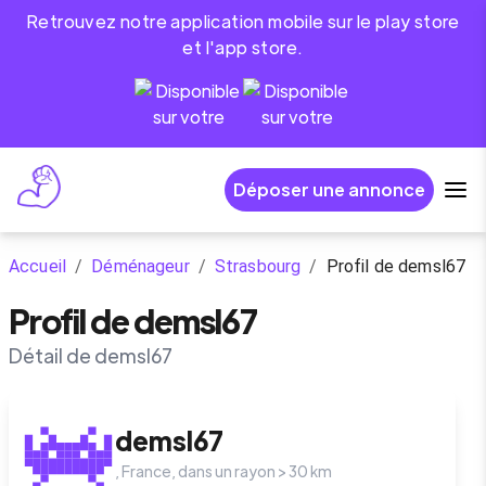
Retrouvez notre application mobile sur le play store
et l'app store.
Déposer une annonce
Accueil
/
Déménageur
/
Strasbourg
/
Profil de demsl67
Profil de demsl67
Détail de demsl67
demsl67
,
France
, dans un rayon >
30
km