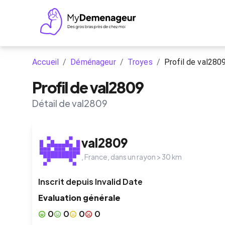
Accueil
/
Déménageur
/
Troyes
/
Profil de val280
Profil de val2809
Détail de val2809
val2809
,
France
, dans un rayon >
30
km
Inscrit depuis
Invalid Date
Evaluation générale
0
0
0
0