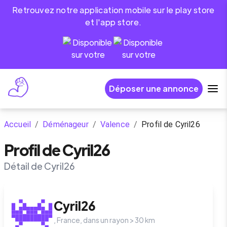
Retrouvez notre application mobile sur le play store
et l'app store.
Déposer une annonce
Accueil
/
Déménageur
/
Valence
/
Profil de Cyril26
Profil de Cyril26
Détail de Cyril26
Cyril26
,
France
, dans un rayon >
30
km