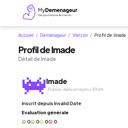
Accueil
/
Déménageur
/
Vierzon
/
Profil de Imade
Profil de Imade
Détail de Imade
Imade
,
France
, dans un rayon >
30
km
Inscrit depuis
Invalid Date
Evaluation générale
0
0
0
0