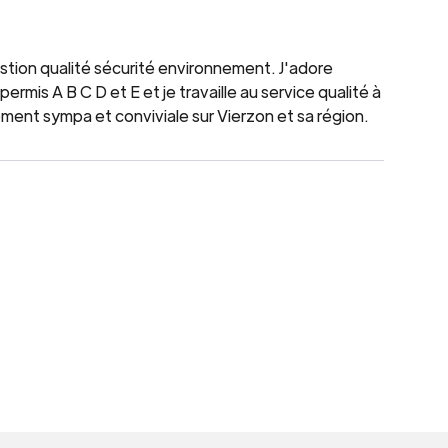
gestion qualité sécurité environnement. J'adore
ermis A B C D et E et je travaille au service qualité à
ment sympa et conviviale sur Vierzon et sa région.