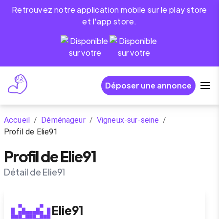
Retrouvez notre application mobile sur le play store
et l'app store.
Déposer une annonce
Accueil
/
Déménageur
/
Vigneux-sur-seine
/
Profil de Elie91
Profil de Elie91
Détail de Elie91
Elie91