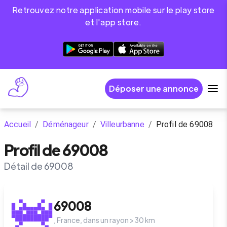
Retrouvez notre application mobile sur le play store
et l'app store.
Déposer une annonce
Accueil
/
Déménageur
/
Villeurbanne
/
Profil de 69008
Profil de 69008
Détail de 69008
69008
,
France
, dans un rayon >
30
km