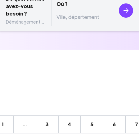
Où ?
avez-vous
besoin ?
Déménagement...
1
…
3
4
5
6
7