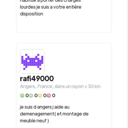
lourdes je suis a votre entière
disposition
rafi49000
Angers
,
France
, dans un rayon >
30
km
0
0
0
0
je suis d angers j aide au
demenagement( et montage de
meuble neuf )