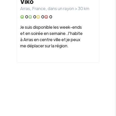
Viko
Arras
,
France
, dans un rayon >
30
km
0
0
0
0
Je suis disponible les week-ends
et en soirée en semaine. J'habite
à Arras en centre ville et je peux
me déplacer sur la région.