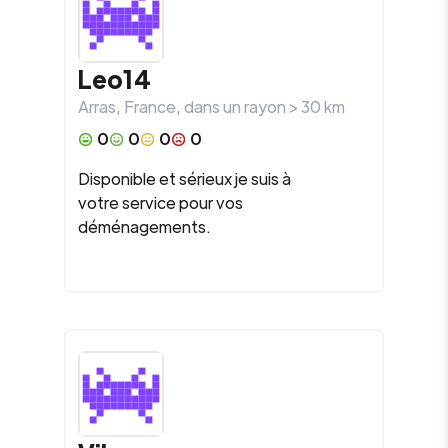
Leo14
Arras
,
France
, dans un rayon >
30
km
0
0
0
0
Disponible et sérieux je suis à
votre service pour vos
déménagements.