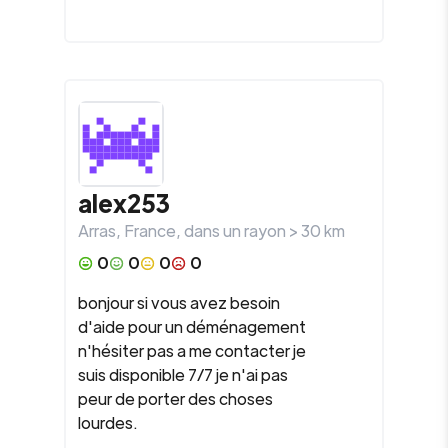
alex253
Arras
,
France
, dans un rayon >
30
km
0
0
0
0
bonjour si vous avez besoin
d'aide pour un déménagement
n'hésiter pas a me contacter je
suis disponible 7/7 je n'ai pas
peur de porter des choses
lourdes.