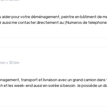
ous aider pour votre déménagement, peintre en bâtiment de mé
z aussi me contacter directement au (Numeros de telephone 
ayon >
30
km
agement, transport et livraison avec un grand camion dans to
14h et les week-end aussi en soirée si besoin. Je possède un d