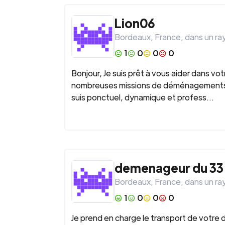
Lion06
Bordeaux
,
France
, dans un r
1
0
0
0
Bonjour, Je suis prêt à vous aider dans v
nombreuses missions de déménagements, J
suis ponctuel, dynamique et profess...
demenageur du 33
Bordeaux
,
France
, dans un r
1
0
0
0
Je prend en charge le transport de votre