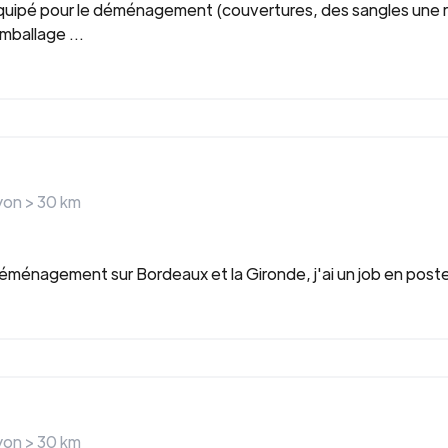
uipé pour le déménagement (couvertures, des sangles une ra
ballage ...
ayon >
30
km
éménagement sur Bordeaux et la Gironde, j'ai un job en poste, 
ayon >
30
km