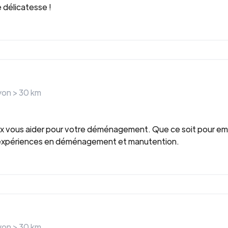
 délicatesse !
ayon >
30
km
x vous aider pour votre déménagement. Que ce soit pour emb
s expériences en déménagement et manutention.
ayon >
30
km