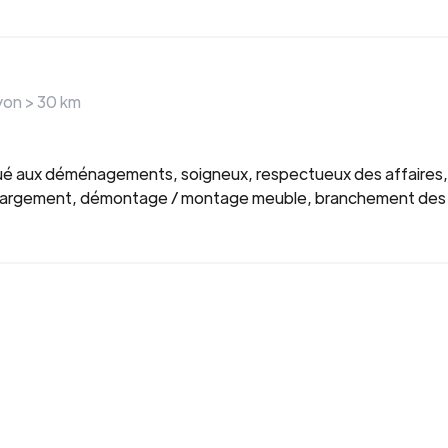
ayon >
30
km
itué aux déménagements, soigneux, respectueux des affaires, 
argement, démontage / montage meuble, branchement des ap