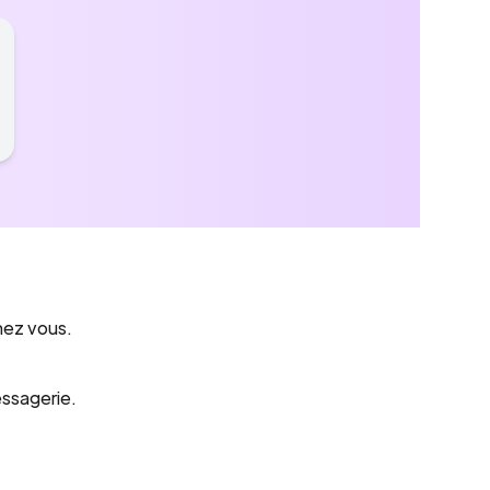
hez vous.
essagerie.