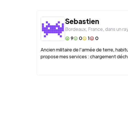
Sebastien
Bordeaux
,
France
, dans un r
9
0
1
0
Ancien militaire de l'armée de terre, hab
propose mes services : chargement déch