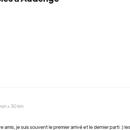
ayon >
30
km
is, je suis souvent le premier arrivé et le dernier parti :) l