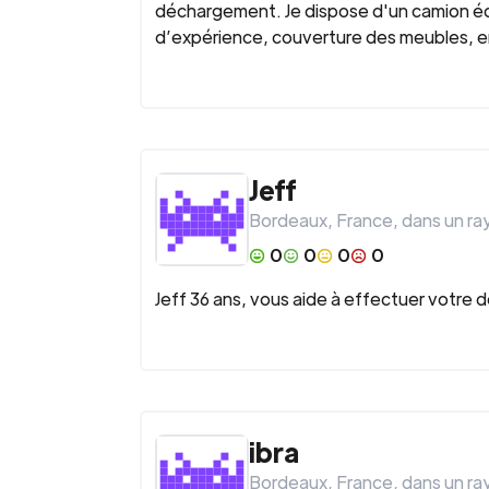
déchargement. Je dispose d'un camion éq
d’expérience, couverture des meubles, em
Jeff
Bordeaux
,
France
, dans un r
0
0
0
0
Jeff 36 ans, vous aide à effectuer votre d
ibra
Bordeaux
,
France
, dans un r