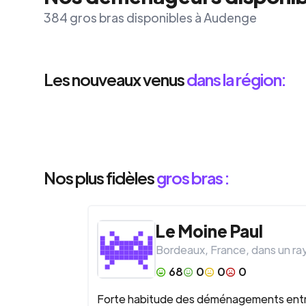
384 gros bras disponibles à Audenge
Les nouveaux venus
dans la région:
Nos plus fidèles
gros bras :
Le Moine
Paul
Bordeaux
,
France
, dans un r
68
0
0
0
Forte habitude des déménagements entre am