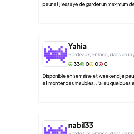
peur et j'essaye de garder un maximum de
Yahia
Bordeaux
,
France
, dans un r
33
0
0
0
Disponible en semaine et weekend je peu
et monter des meubles. J'ai eu quelque
nabil33
Bordeaux
,
France
, dans un r