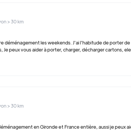
ayon >
30
km
otre déménagement les weekends. J'ai l'habitude de porter de 
e peux vous aider à porter, charger, décharger cartons, ele
ayon >
30
km
 déménagement en Gironde et France entière, aussi je peux 