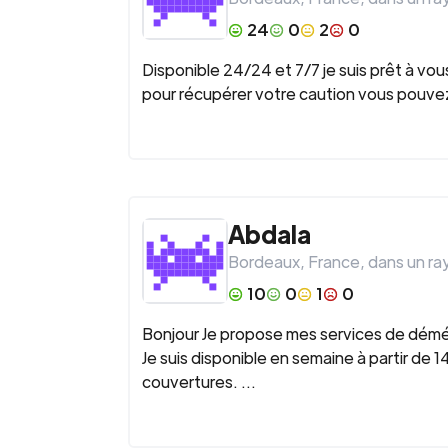
24
0
2
0
Disponible 24/24 et 7/7 je suis prêt à v
pour récupérer votre caution vous pouve
Abdala
Bordeaux
,
France
, dans un r
10
0
1
0
Bonjour Je propose mes services de démén
Je suis disponible en semaine à partir de 
couvertures. ...