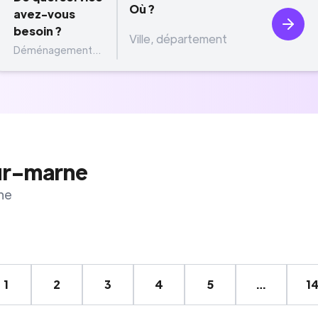
Où ?
avez-vous
besoin ?
Déménagement...
ur-marne
ne
1
2
3
4
5
…
1