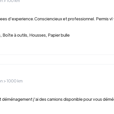
on >
100
km
es d'experience.Consciencieux et professionnel. Permis vl + 
 Boîte à outils, Housses, Papier bulle
on >
1000
km
t et déménagement j'ai des camions disponible pour vous dém