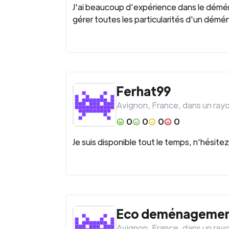
J'ai beaucoup d'expérience dans le démén
gérer toutes les particularités d'un démén
Ferhat99
Avignon
,
France
, dans un ray
0
0
0
0
Je suis disponible tout le temps, n'hési
Eco deménageme
Avignon
,
France
, dans un ray