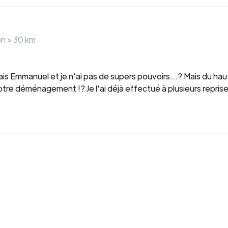
on >
30
km
ais Emmanuel et je n'ai pas de supers pouvoirs...? Mais du h
 votre déménagement !? Je l'ai déjà effectué à plusieurs repr