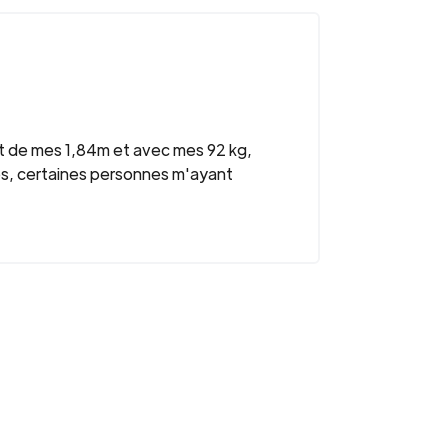
aut de mes 1,84m et avec mes 92 kg,
ises, certaines personnes m'ayant