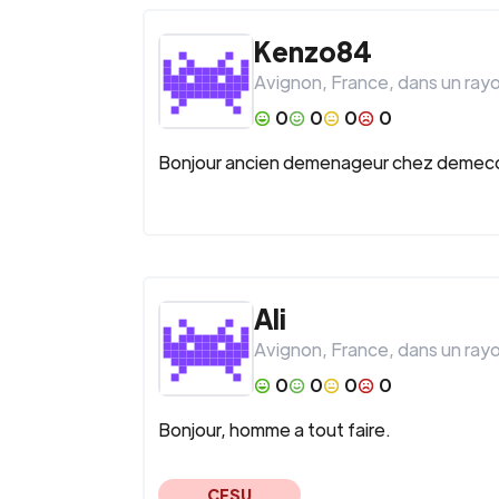
Kenzo84
Avignon
,
France
, dans un ray
0
0
0
0
Bonjour ancien demenageur chez demeco 
Ali
Avignon
,
France
, dans un ray
0
0
0
0
Bonjour, homme a tout faire.
CESU