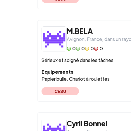
M.BELA
Avignon
,
France
, dans un ray
0
0
0
0
Sérieux et soigné dans les tâches
Equipements
Papier bulle, Chariot à roulettes
CESU
Cyril
Bonnel