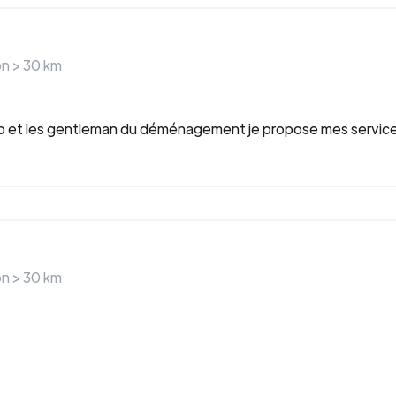
on >
30
km
et les gentleman du déménagement je propose mes services 
on >
30
km