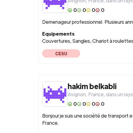
Avignon
,
France
, dans un ray
0
0
0
0
Demenageur professionnel. Plusieurs anne
Equipements
Couvertures, Sangles, Chariot à roulettes,
CESU
hakim
belkabli
Avignon
,
France
, dans un ray
0
0
0
0
Bonjour je suis une société de transpor
France.