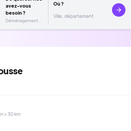
Où ?
avez-vous
besoin ?
Déménagement...
ousse
on >
30
km