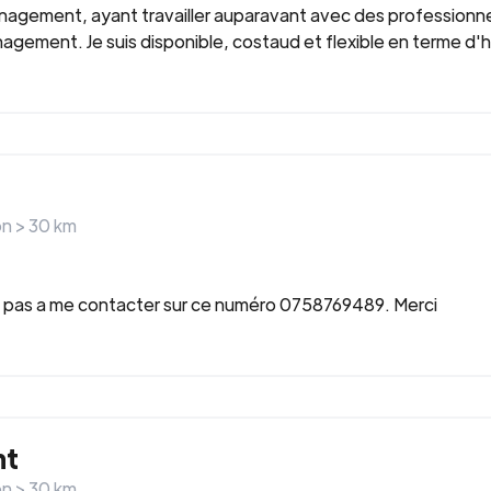
agement, ayant travailler auparavant avec des professionnel
agement. Je suis disponible, costaud et flexible en terme d'h
on >
30
km
tez pas a me contacter sur ce numéro 0758769489. Merci
nt
on >
30
km