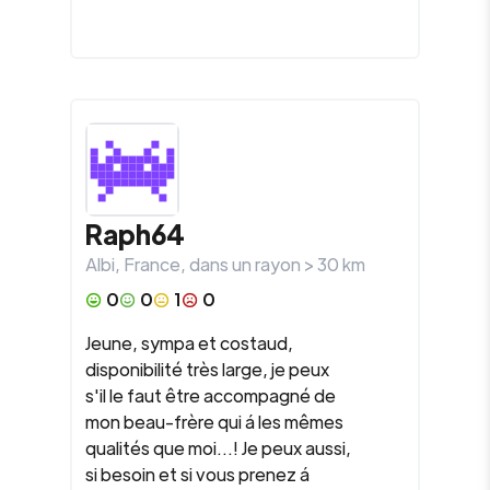
Raph64
Albi
,
France
, dans un rayon >
30
km
0
0
1
0
Jeune, sympa et costaud,
disponibilité très large, je peux
s'il le faut être accompagné de
mon beau-frère qui á les mêmes
qualités que moi...! Je peux aussi,
si besoin et si vous prenez á