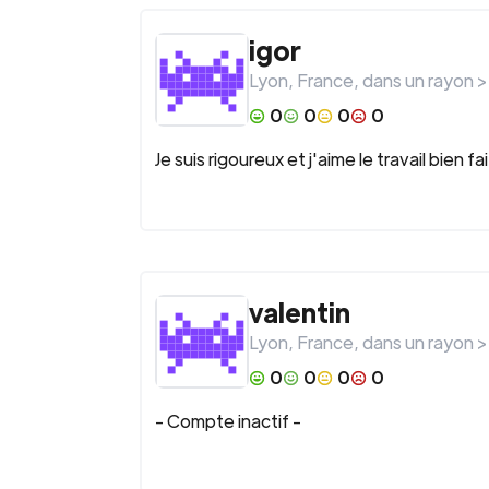
igor
Lyon
,
France
, dans un rayon 
0
0
0
0
Je suis rigoureux et j'aime le travail bien fai
valentin
Lyon
,
France
, dans un rayon 
0
0
0
0
- Compte inactif -