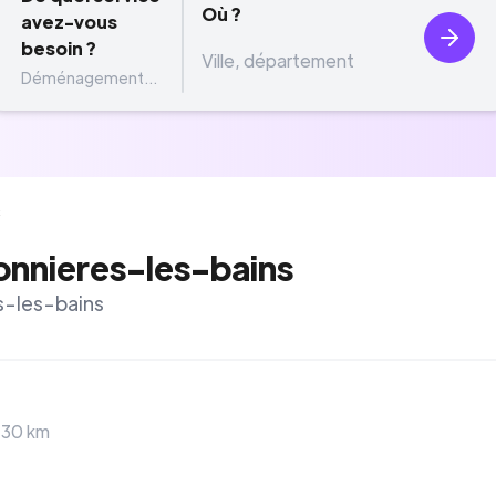
Où ?
avez-vous
besoin ?
Déménagement...
s
nnieres-les-bains
s-les-bains
>
30
km