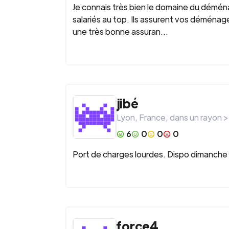
Je connais très bien le domaine du déména
salariés au top. Ils assurent vos déménag
une très bonne assuran...
jibé
Lyon
,
France
, dans un rayon 
6
0
0
0
Port de charges lourdes. Dispo dimanche e
force4