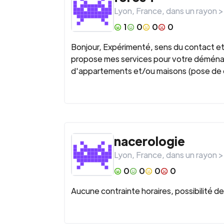
Lyon
,
France
, dans un rayon 
1
0
0
0
Bonjour, Expérimenté, sens du contact et 
propose mes services pour votre déména
d'appartements et/ou maisons (pose de cu
nacerologie
Lyon
,
France
, dans un rayon 
0
0
0
0
Aucune contrainte horaires, possibilité 