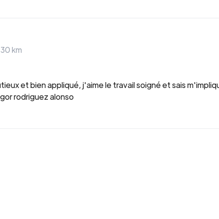
>
30
km
eux et bien appliqué, j'aime le travail soigné et sais m'impli
Igor rodriguez alonso