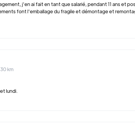
gement, j'en ai fait en tant que salarié, pendant 11 ans et 
ements font l'emballage du fragile et démontage et remontage
>
30
km
t lundi.