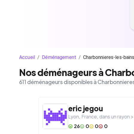
Accueil
/
Déménagement
/
Charbonnieres-les-bain
Nos déménageurs à Charbo
611 déménageurs disponibles à Charbonniere
eric
jegou
Lyon
,
France
, dans un rayon 
26
0
0
0