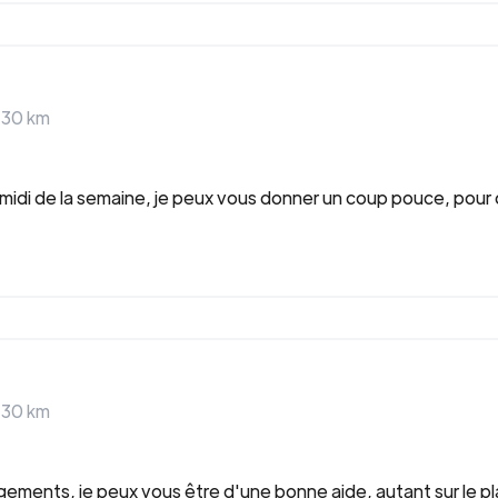
>
30
km
ès midi de la semaine, je peux vous donner un coup pouce, pou
>
30
km
ments, je peux vous être d'une bonne aide, autant sur le pla