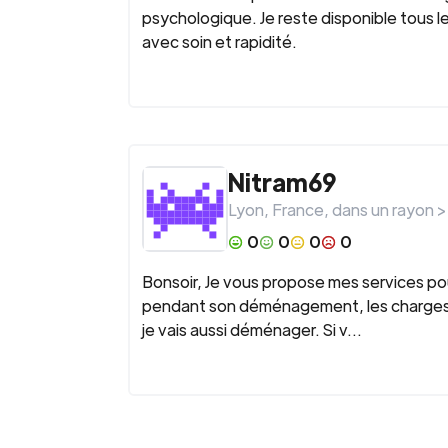
psychologique. Je reste disponible tous le
avec soin et rapidité.
Nitram69
Lyon
,
France
, dans un rayon 
0
0
0
0
Bonsoir, Je vous propose mes services po
pendant son déménagement, les charges lo
je vais aussi déménager. Si v...