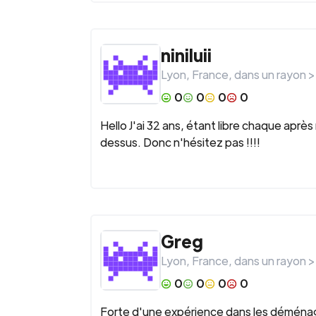
niniluii
Lyon
,
France
, dans un rayon 
0
0
0
0
Hello J'ai 32 ans, étant libre chaque apr
dessus. Donc n'hésitez pas !!!!
Greg
Lyon
,
France
, dans un rayon 
0
0
0
0
Forte d'une expérience dans les déménage