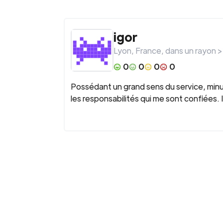
igor
Lyon
,
France
, dans un rayon 
0
0
0
0
Possédant un grand sens du service, minuti
les responsabilités qui me sont confiées. 