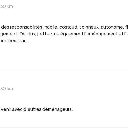
>
30
km
des responsabilités, habile, costaud, soigneux, autonome, fl
gement. De plus, j'effectue également l'aménagement et l'
isines, par...
>
30
km
de venir avec d'autres déménageurs.