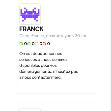
FRANCK
Caen
,
France
, dans un rayon >
30
km
0
0
0
0
On est deux personnes
sérieuses et nous sommes
disponibles pour vos
déménagements, n'hésitez pas
a nous contacter merci.