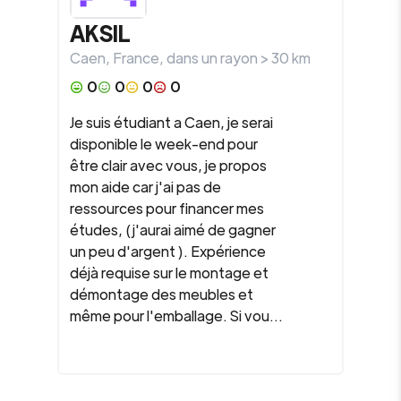
AKSIL
Caen
,
France
, dans un rayon >
30
km
0
0
0
0
Je suis étudiant a Caen, je serai
disponible le week-end pour
être clair avec vous, je propos
mon aide car j'ai pas de
ressources pour financer mes
études, (j'aurai aimé de gagner
un peu d'argent ). Expérience
déjà requise sur le montage et
démontage des meubles et
même pour l'emballage. Si vou...