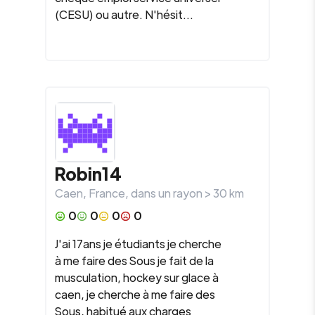
(CESU) ou autre. N'hésit...
Robin14
Caen
,
France
, dans un rayon >
30
km
0
0
0
0
J'ai 17ans je étudiants je cherche
à me faire des Sous je fait de la
musculation, hockey sur glace à
caen, je cherche à me faire des
Sous, habitué aux charges