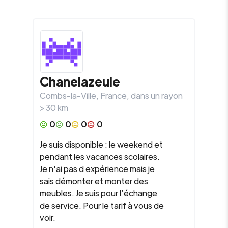
Chanelazeule
Combs-la-Ville
,
France
, dans un rayon
>
30
km
0
0
0
0
Je suis disponible : le weekend et
pendant les vacances scolaires.
Je n'ai pas d expérience mais je
sais démonter et monter des
meubles. Je suis pour l’échange
de service. Pour le tarif à vous de
voir.