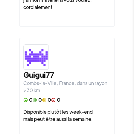
cordialement
Guigui77
Combs-la-Ville
,
France
, dans un rayon
>
30
km
0
0
0
0
Disponible plutôt les week-end
mais peut être aussi la semaine.