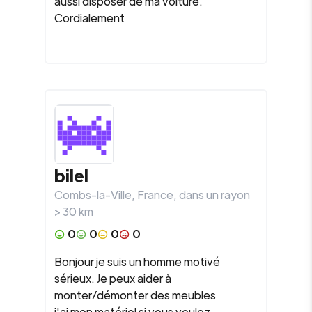
aussi disposer de ma voiture.
Cordialement
bilel
Combs-la-Ville
,
France
, dans un rayon
>
30
km
0
0
0
0
Bonjour je suis un homme motivé
sérieux. Je peux aider à
monter/démonter des meubles
j'ai mon matériel si vous voulez.