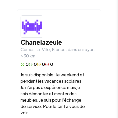
Chanelazeule
Combs-la-Ville
,
France
, dans un rayon
>
30
km
0
0
0
0
Je suis disponible : le weekend et
pendant les vacances scolaires.
Je n'ai pas d expérience mais je
sais démonter et monter des
meubles. Je suis pour l’échange
de service. Pour le tarif à vous de
voir.