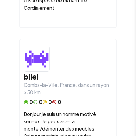
aussi disposer de ma voiture.
Cordialement
bilel
Combs-la-Ville
,
France
, dans un rayon
>
30
km
0
0
0
0
Bonjour je suis un homme motivé
sérieux. Je peux aider à
monter/démonter des meubles
j'ai mon matériel si vous voulez.