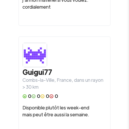
cordialement
Guigui77
Combs-la-Ville
,
France
, dans un rayon
>
30
km
0
0
0
0
Disponible plutôt les week-end
mais peut être aussi la semaine.