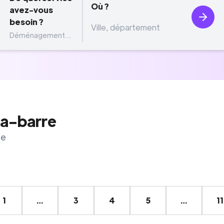
Où ?
avez-vous
besoin ?
Déménagement...
la-barre
re
1
…
3
4
5
…
11