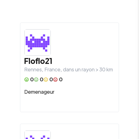
Floflo21
Rennes
,
France
, dans un rayon >
30
km
0
0
0
0
Demenageur