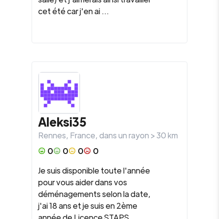
cet été car j'en ai ...
Aleksi35
Rennes
,
France
, dans un rayon >
30
km
0
0
0
0
Je suis disponible toute l'année
pour vous aider dans vos
déménagements selon la date,
j'ai 18 ans et je suis en 2ème
année de Licence STAPS