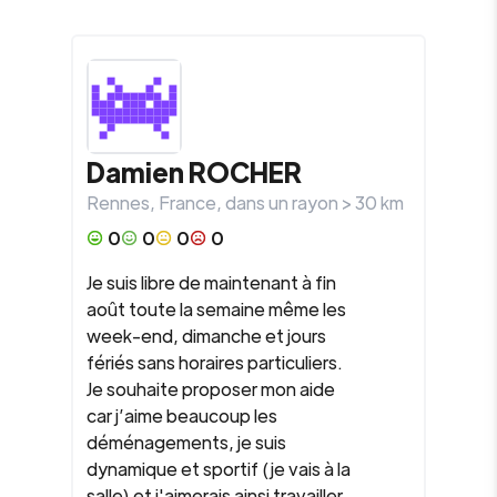
Damien
ROCHER
Rennes
,
France
, dans un rayon >
30
km
0
0
0
0
Je suis libre de maintenant à fin
août toute la semaine même les
week-end, dimanche et jours
fériés sans horaires particuliers.
Je souhaite proposer mon aide
car j’aime beaucoup les
déménagements, je suis
dynamique et sportif (je vais à la
salle) et j'aimerais ainsi travailler