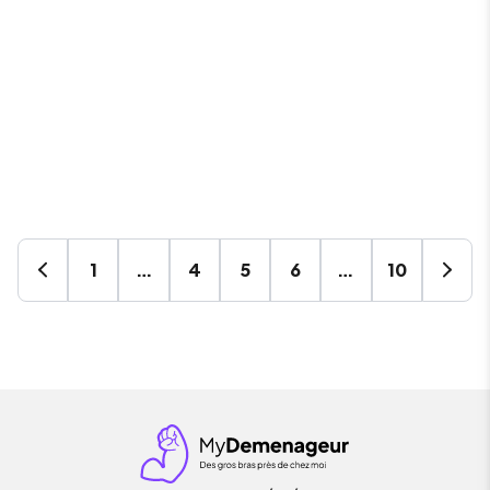
1
…
4
5
6
…
10