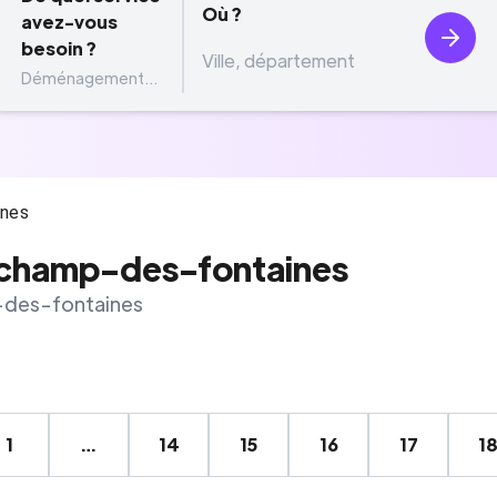
Où ?
avez-vous
besoin ?
Déménagement...
ines
champ-des-fontaines
-des-fontaines
1
…
14
15
16
17
1