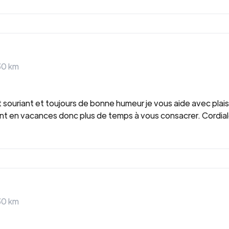
30
km
et souriant et toujours de bonne humeur je vous aide avec plaisir
oment en vacances donc plus de temps à vous consacrer. Cordi
30
km