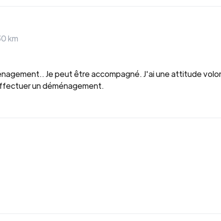
30
km
nagement.. Je peut être accompagné. J'ai une attitude volont
 effectuer un déménagement.