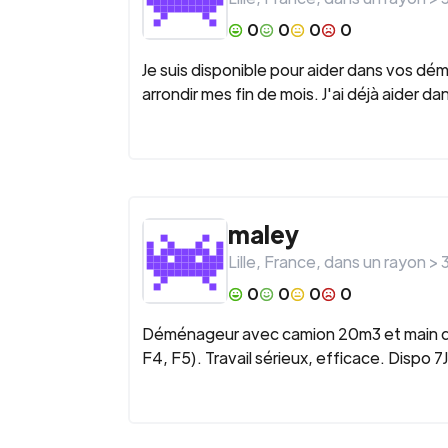
0
0
0
0
Je suis disponible pour aider dans vos d
arrondir mes fin de mois. J'ai déjà aider
maley
Lille
,
France
, dans un rayon >
0
0
0
0
Déménageur avec camion 20m3 et main d'o
F4, F5). Travail sérieux, efficace. Dispo 7