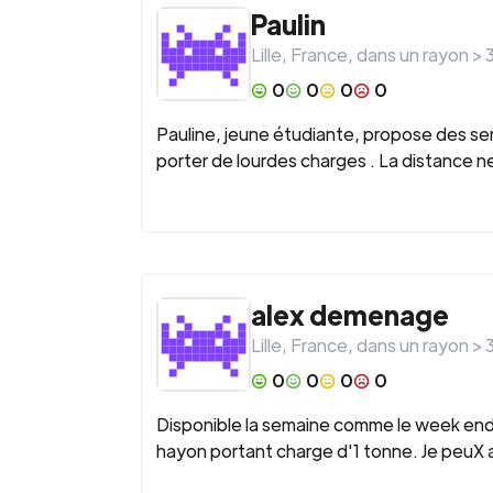
Paulin
Lille
,
France
, dans un rayon >
0
0
0
0
Pauline, jeune étudiante, propose des serv
porter de lourdes charges . La distance n
alex demenage
Lille
,
France
, dans un rayon >
0
0
0
0
Disponible la semaine comme le week en
hayon portant charge d'1 tonne. Je peuX 