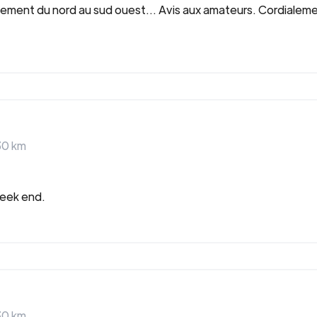
ment du nord au sud ouest... Avis aux amateurs. Cordialem
30
km
week end.
30
km