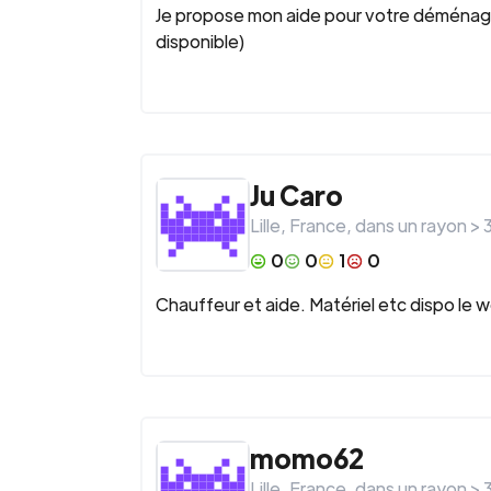
Je propose mon aide pour votre déménage
disponible)
Ju Caro
Lille
,
France
, dans un rayon >
0
0
1
0
Chauffeur et aide. Matériel etc dispo le 
momo62
Lille
,
France
, dans un rayon >