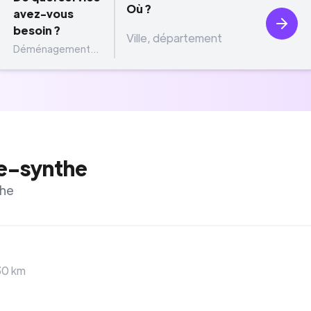
Où ?
avez-vous
besoin ?
Déménagement...
e-synthe
the
30
km