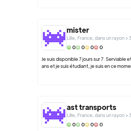
mister
Lille
,
France
, dans un rayon >
0
0
0
0
Je suis disponible 7 jours sur 7. Serviable 
ans et je suis étudiant, je suis en ce m
ast transports
Lille
,
France
, dans un rayon >
0
0
0
0