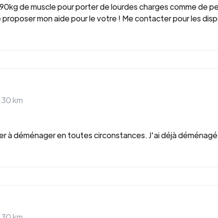
 90kg de muscle pour porter de lourdes charges comme de pe
 proposer mon aide pour le votre ! Me contacter pour les dispo
>
30
km
der à déménager en toutes circonstances. J'ai déjà déménagé p
>
30
km