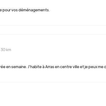
rvice pour vos déménagements.
>
30
km
ée en semaine. J'habite à Arras en centre ville et je peux me d