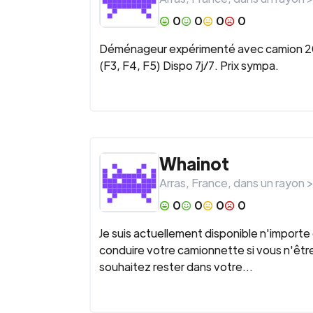
0
0
0
0
Déménageur expérimenté avec camion 20m
(F3, F4, F5) Dispo 7j/7. Prix sympa.
Whainot
Arras
,
France
, dans un rayon 
0
0
0
0
Je suis actuellement disponible n'import
conduire votre camionnette si vous n'être 
souhaitez rester dans votre...