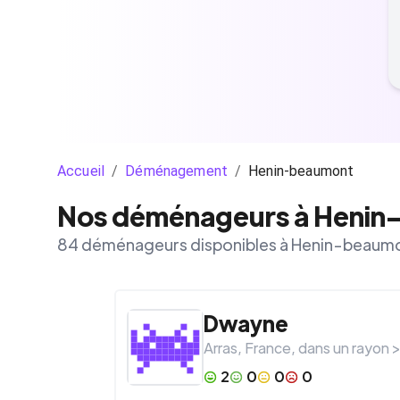
Accueil
/
Déménagement
/
Henin-beaumont
Nos déménageurs à Henin
84 déménageurs disponibles à Henin-beaum
Dwayne
Arras
,
France
, dans un rayon 
2
0
0
0