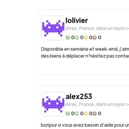
lolivier
Arras
,
France
, dans un rayon 
0
0
0
0
Disponible en semaine et week-end, j'aime
des biens à déplacer n'hésitez pas conta
alex253
Arras
,
France
, dans un rayon 
0
0
0
0
bonjour si vous avez besoin d'aide pour u