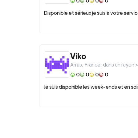
0
0
0
0
Disponible et sérieux je suis à votre se
Viko
Arras
,
France
, dans un rayon 
0
0
0
0
Je suis disponible les week-ends et en soir