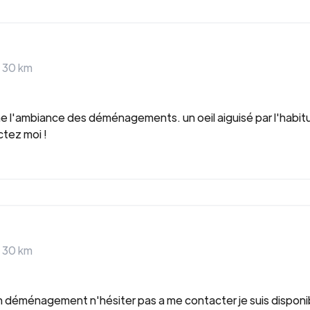
>
30
km
 l'ambiance des déménagements. un oeil aiguisé par l'habitud
ctez moi !
>
30
km
n déménagement n'hésiter pas a me contacter je suis disponibl