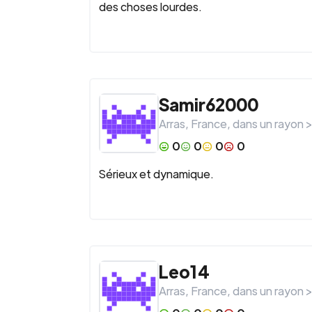
des choses lourdes.
Samir62000
Arras
,
France
, dans un rayon 
0
0
0
0
Sérieux et dynamique.
Leo14
Arras
,
France
, dans un rayon 