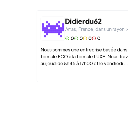
Didierdu62
Arras
,
France
, dans un rayon 
0
0
0
0
Nous sommes une entreprise basée dans 
formule ECO à la formule LUXE. Nous tra
au jeudi de 8h45 à 17h00 et le vendredi ...