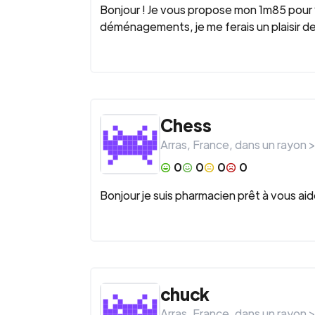
Bonjour ! Je vous propose mon 1m85 pour
déménagements, je me ferais un plaisir de
Chess
Arras
,
France
, dans un rayon 
0
0
0
0
Bonjour je suis pharmacien prêt à vous ai
chuck
Arras
,
France
, dans un rayon 