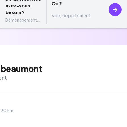
Où ?
avez-vous
besoin ?
Déménagement...
-beaumont
ont
>
30
km