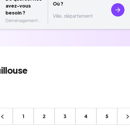
Où ?
avez-vous
besoin ?
Déménagement...
illouse
1
2
3
4
5