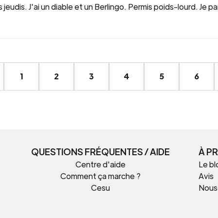
 jeudis. J'ai un diable et un Berlingo. Permis poids-lourd. Je p
1
2
3
4
5
6
QUESTIONS FRÉQUENTES / AIDE
À P
Centre d'aide
Le bl
Comment ça marche ?
Avis
Cesu
Nous
t