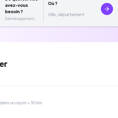
Où ?
avez-vous
besoin ?
Déménagement...
er
 dans un rayon >
30
km