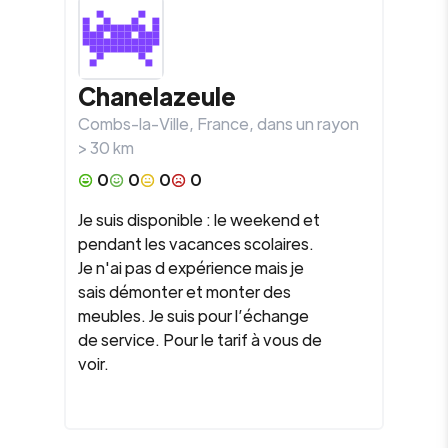
Chanelazeule
Combs-la-Ville
,
France
, dans un rayon
>
30
km
0
0
0
0
Je suis disponible : le weekend et
pendant les vacances scolaires.
Je n'ai pas d expérience mais je
sais démonter et monter des
meubles. Je suis pour l’échange
de service. Pour le tarif à vous de
voir.