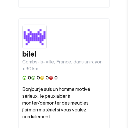
bilel
Combs-la-Ville
,
France
, dans un rayon
>
30
km
0
0
0
0
Bonjour je suis un homme motivé
sérieux. Je peux aider à
monter/démonter des meubles
j'ai mon matériel si vous voulez.
cordialement