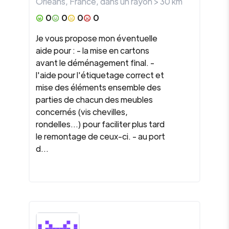
Orléans
,
France
, dans un rayon >
30
km
0
0
0
0
Je vous propose mon éventuelle
aide pour : - la mise en cartons
avant le déménagement final. -
l'aide pour l'étiquetage correct et
mise des éléments ensemble des
parties de chacun des meubles
concernés (vis chevilles,
rondelles...) pour faciliter plus tard
le remontage de ceux-ci. - au port
d...