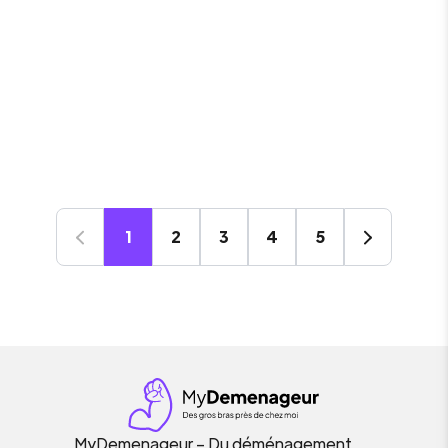
1
2
3
4
5
MyDemenageur – Du déménagement