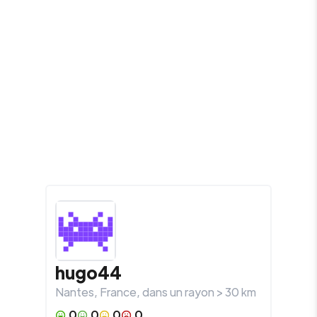
hugo44
Nantes
,
France
, dans un rayon >
30
km
0
0
0
0