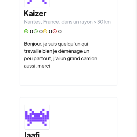
Kaizer
Nantes
,
France
, dans un rayon >
30
km
0
0
0
0
Bonjour, je suis quelqu'un qui
travaille bien je déménage un
peu partout, j'ai un grand camion
aussi .merci
Jaafi