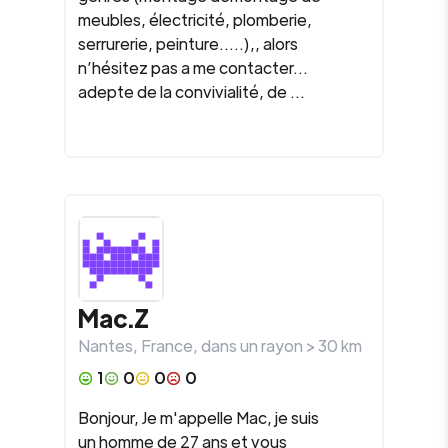
meubles, électricité, plomberie,
serrurerie, peinture.....),, alors
n’hésitez pas a me contacter...
adepte de la convivialité, de ...
Mac.Z
Nantes
,
France
, dans un rayon >
30
km
1
0
0
0
Bonjour, Je m'appelle Mac, je suis
un homme de 27 ans et vous