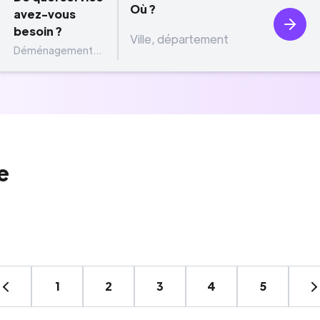
Où ?
avez-vous
besoin ?
Déménagement...
e
1
2
3
4
5