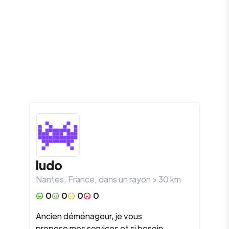
ludo
Nantes
,
France
, dans un rayon >
30
km
0
0
0
0
Ancien déménageur, je vous
propose mes services et si besoin