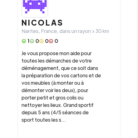
N I C O L A S
Nantes
,
France
, dans un rayon >
30
km
1
0
0
0
Je vous propose mon aide pour
toutes les démarches de votre
déménagement, que ce soit dans
la préparation de vos cartons et de
vos meubles (à monter ou à
démonter voir les deux), pour
porter petit et gros colis ou
nettoyer les lieux. Grand sportif
depuis 5 ans (4/5 séances de
sport toutes les s...