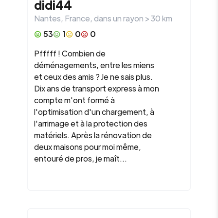
didi44
Nantes
,
France
, dans un rayon >
30
km
53
1
0
0
Pfffff ! Combien de
déménagements, entre les miens
et ceux des amis ? Je ne sais plus.
Dix ans de transport express à mon
compte m'ont formé à
l'optimisation d'un chargement, à
l'arrimage et à la protection des
matériels. Après la rénovation de
deux maisons pour moi même,
entouré de pros, je maît...