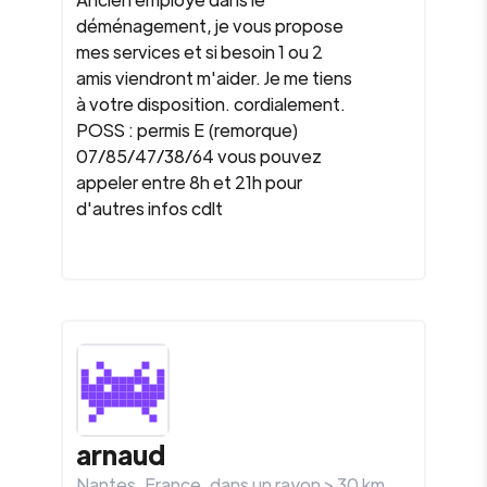
déménagement, je vous propose
mes services et si besoin 1 ou 2
amis viendront m'aider. Je me tiens
à votre disposition. cordialement.
POSS : permis E (remorque)
07/85/47/38/64 vous pouvez
appeler entre 8h et 21h pour
d'autres infos cdlt
arnaud
Nantes
,
France
, dans un rayon >
30
km