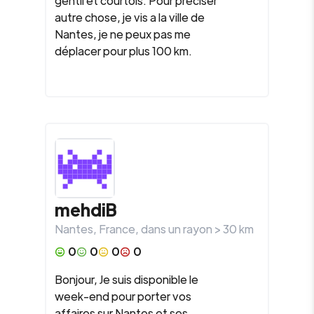
gentil et courtois. Pour préciser
autre chose, je vis a la ville de
Nantes, je ne peux pas me
déplacer pour plus 100 km.
mehdiB
Nantes
,
France
, dans un rayon >
30
km
0
0
0
0
Bonjour, Je suis disponible le
week-end pour porter vos
affaires sur Nantes et ses