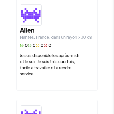
Allen
Nantes
,
France
, dans un rayon >
30
km
0
0
0
0
Je suis disponible les après-midi
et le soir. Je suis très courtois,
facile à travailler et à rendre
service.