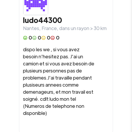
ludo44300
Nantes
,
France
, dans un rayon >
30
km
0
0
0
0
dispo les we , si vous avez
besoin n'hesitez pas. J'ai un
camion et si vous avez besoin de
plusieurs personnes pas de
problemes.J'ai travaille pendant
plusiseurs annees comme
demenageurs, et mon travail est
soigné. cdlt ludo mon tel
(Numeros de telephone non
disponible)