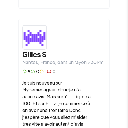
Gilles S
Nantes
,
France
, dans un rayon >
30
km
9
0
1
0
Je suis nouveau sur
Mydemenageur, donc je n'ai
aucun avis. Mais sur Y......b j'en ai
100. Et sur F....z, je commence à
en avoir une trentaine Donc
j’espère que vous allez m'aider
très vite à avoir autant d'avis