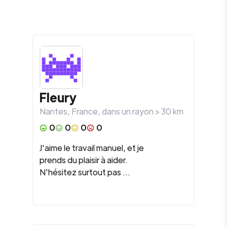
Fleury
Nantes
,
France
, dans un rayon >
30
km
0
0
0
0
J'aime le travail manuel, et je
prends du plaisir à aider.
N'hésitez surtout pas ...