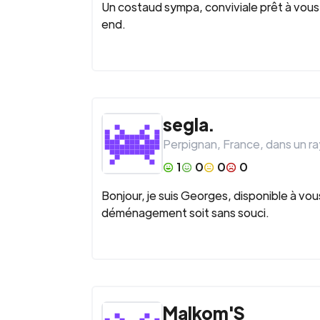
Un costaud sympa, conviviale prêt à vous
end.
segla.
Perpignan
,
France
, dans un r
1
0
0
0
Bonjour, je suis Georges, disponible à v
déménagement soit sans souci.
Malkom'S