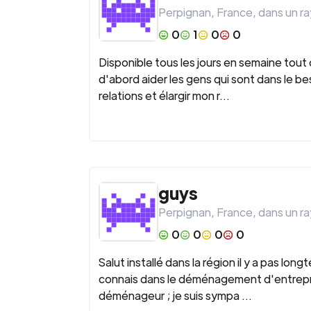
Perpignan
,
France
, dans un r
0
1
0
0
Disponible tous les jours en semaine tout
d'abord aider les gens qui sont dans le b
relations et élargir mon r...
guys
Perpignan
,
France
, dans un r
0
0
0
0
Salut installé dans la région il y a pas l
connais dans le déménagement d'entrepris
déménageur ; je suis sympa ...