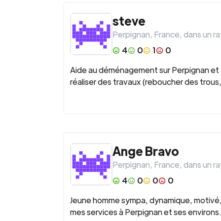
steve
Perpignan
,
France
, dans un r
4
0
1
0
Aide au déménagement sur Perpignan et ale
réaliser des travaux (reboucher des trou
Ange Bravo
Perpignan
,
France
, dans un r
4
0
0
0
Jeune homme sympa, dynamique, motivé, 
mes services à Perpignan et ses environs