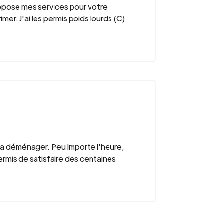
opose mes services pour votre
er. J'ai les permis poids lourds (C)
r a déménager. Peu importe l'heure,
 permis de satisfaire des centaines