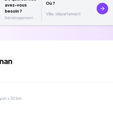
Où ?
avez-vous
besoin ?
Déménagement...
gnan
ayon >
30
km