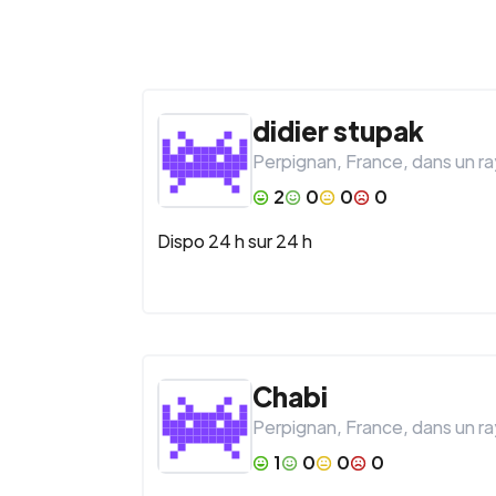
didier
stupak
Perpignan
,
France
, dans un r
2
0
0
0
Dispo 24 h sur 24 h
Chabi
Perpignan
,
France
, dans un r
1
0
0
0