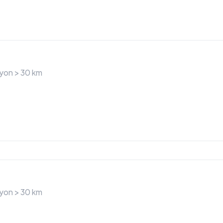
ayon >
30
km
ayon >
30
km