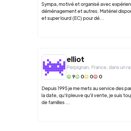
Sympa, motivé et organisé avec expérien
déménagement et autres. Matériel disponibl
et super lourd (EC) pour dé...
elliot
Perpignan
,
France
, dans un r
9
0
0
0
Depuis 1995 je me mets au service des par
la date, qu'il pleuve qu'il vente, je suis 
de familles ...