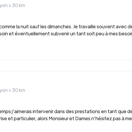
ayon >
30
km
 comme la nuit sauf les dimanches. Je travaille souvent avec 
esoin et éventuellement subvenir un tant soit peu à mes besoi
ayon >
30
km
ongtemps j'aimerais intervenir dans des prestations en tant qu
e et particulier, alors Monsieur et Dames n'hésitez pas à m