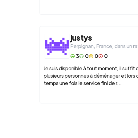
justys
Perpignan
,
France
, dans un r
3
0
0
0
Je suis disponible à tout moment, il suffi
plusieurs personnes à déménager et lors d
temps une fois le service fini de r...