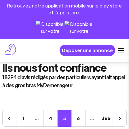
Retrouvez notre application mobile sur le play store
et l'app store.
Déposer une annonce
Ils nous font confiance
18294
d'avis rédigés par des particuliers ayant fait appel
à des gros bras MyDemenageur
1
…
4
5
6
…
366