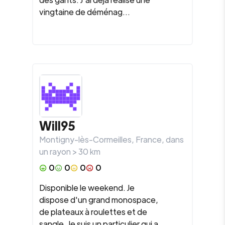
vingtaine de déménag...
Will95
Montigny-lès-Cormeilles
,
France
, dans
un rayon >
30
km
0
0
0
0
Disponible le weekend. Je
dispose d'un grand monospace,
de plateaux à roulettes et de
sangle. Je suis un particulier qui a