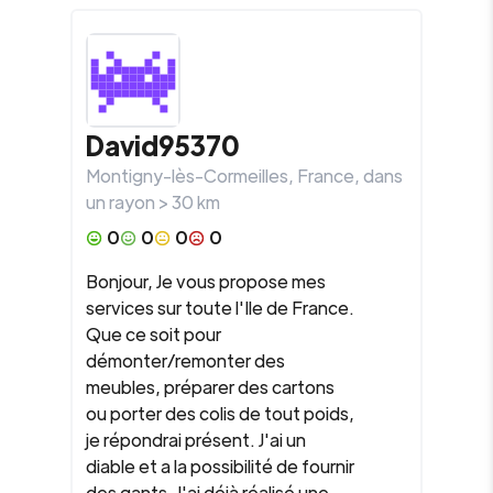
David95370
Montigny-lès-Cormeilles
,
France
, dans
un rayon >
30
km
0
0
0
0
Bonjour, Je vous propose mes
services sur toute l'Ile de France.
Que ce soit pour
démonter/remonter des
meubles, préparer des cartons
ou porter des colis de tout poids,
je répondrai présent. J'ai un
diable et a la possibilité de fournir
des gants. J'ai déjà réalisé une