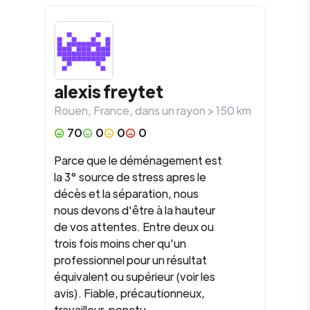
alexis
freytet
Rouen
,
France
, dans un rayon >
150
km
70
0
0
0
Parce que le déménagement est
la 3° source de stress apres le
décès et la séparation, nous
nous devons d'être à la hauteur
de vos attentes. Entre deux ou
trois fois moins cher qu'un
professionnel pour un résultat
équivalent ou supérieur (voir les
avis). Fiable, précautionneux,
travailleur, ponctu...