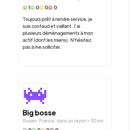
1
0
0
0
Toujours prêt à rendre service, je
suis costaud et vaillant. J'ai
plusieurs déménagements à mon
actif (dont les miens). N'hésitez
pas à me solliciter.
Big bosse
Rouen
,
France
, dans un rayon >
30
km
0
0
0
0