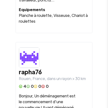
Equipements
Planche à roulette, Visseuse, Chariot à
roulettes
rapha76
Rouen
,
France
, dans un rayon >
30
km
4
0
0
0
Bonjour, Un déménagement est
le commencement d'une
nouvelle vie ! Ayant déménagé