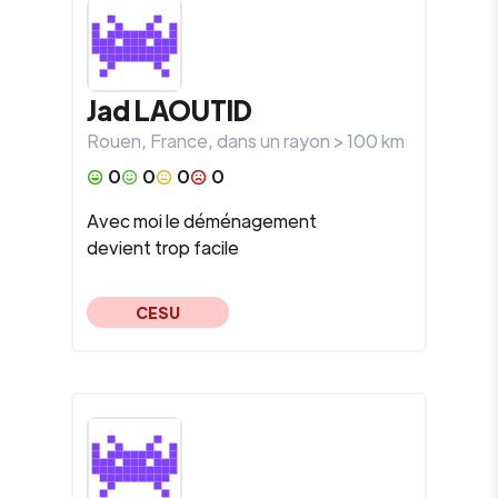
Jad
LAOUTID
Rouen
,
France
, dans un rayon >
100
km
0
0
0
0
Avec moi le déménagement
devient trop facile
CESU