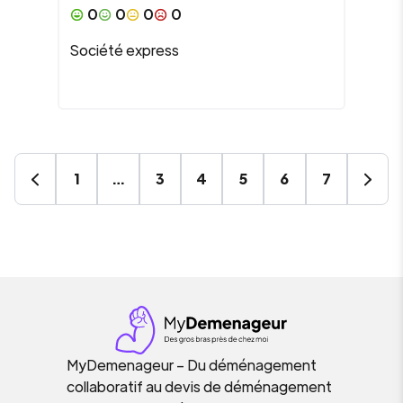
0
0
0
0
Société express
1
…
3
4
5
6
7
MyDemenageur – Du déménagement
collaboratif au devis de déménagement