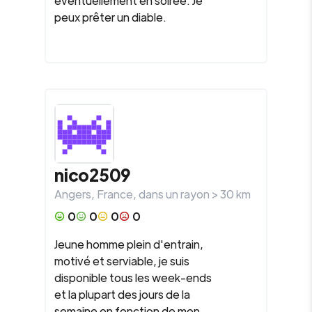
éventuellement en soirée. Je
peux prêter un diable.
nico2509
Angers
,
France
, dans un rayon >
30
km
0
0
0
0
Jeune homme plein d'entrain,
motivé et serviable, je suis
disponible tous les week-ends
et la plupart des jours de la
semaine en fonction de mon