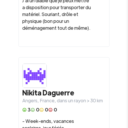
J'ai un diable que je peux mettre
a disposition pour transporter du
matériel. Souriant, drôle et
physique (bon pour un
déménagement tout de même).
Nikita
Daguerre
Angers
,
France
, dans un rayon >
30
km
3
0
0
0
- Week-ends, vacances
scolaires, jour fériés -