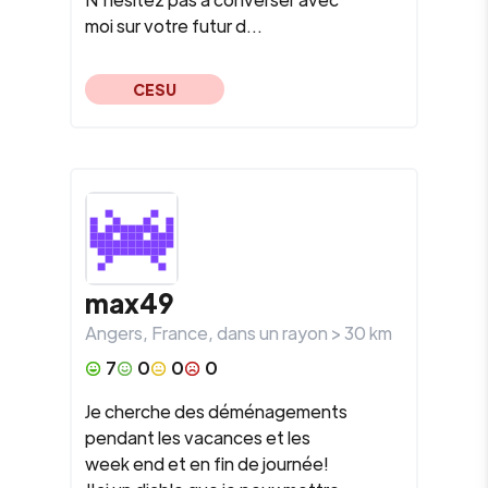
moi sur votre futur d...
CESU
max49
Angers
,
France
, dans un rayon >
30
km
7
0
0
0
Je cherche des déménagements
pendant les vacances et les
week end et en fin de journée!