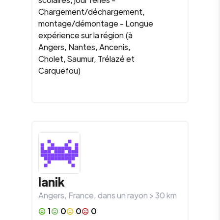
Chargement/déchargement,
montage/démontage - Longue
expérience sur la région (à
Angers, Nantes, Ancenis,
Cholet, Saumur, Trélazé et
Carquefou)
Ianik
Angers
,
France
, dans un rayon >
30
km
1
0
0
0