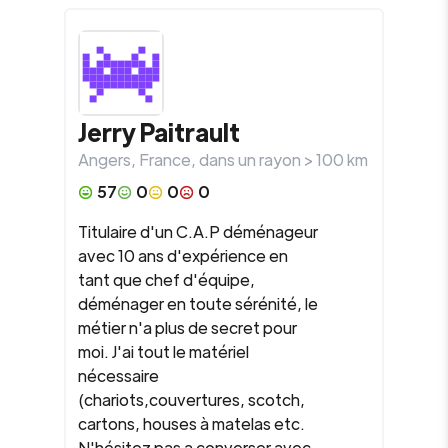
Jerry
Paitrault
Angers
,
France
, dans un rayon >
100
km
57
0
0
0
Titulaire d'un C.A.P déménageur
avec 10 ans d'expérience en
tant que chef d'équipe,
déménager en toute sérénité, le
métier n'a plus de secret pour
moi. J'ai tout le matériel
nécessaire
(chariots,couvertures, scotch,
cartons, houses à matelas etc.
N'hésitez pas a converser avec