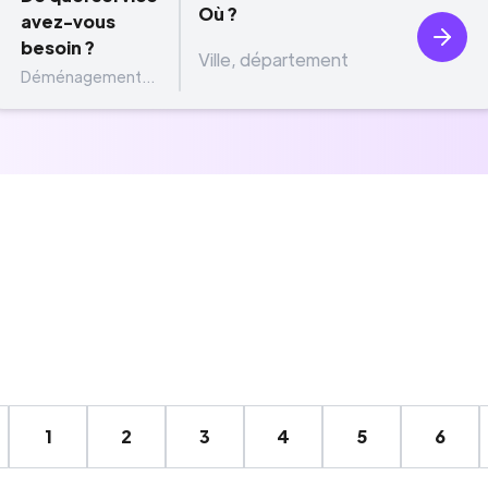
Où ?
avez-vous
besoin ?
Déménagement...
1
2
3
4
5
6