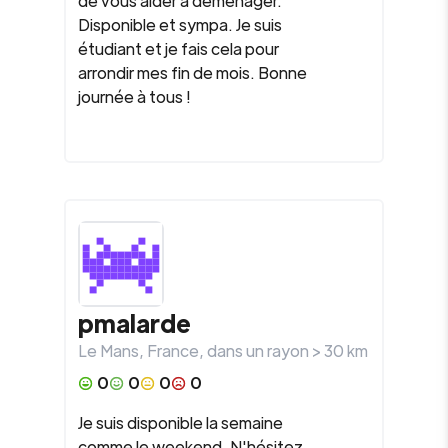
de vous aider à déménager.
Disponible et sympa. Je suis
étudiant et je fais cela pour
arrondir mes fin de mois. Bonne
journée à tous !
pmalarde
Le Mans
,
France
, dans un rayon >
30
km
0
0
0
0
Je suis disponible la semaine
comme le weekend. N'hésitez