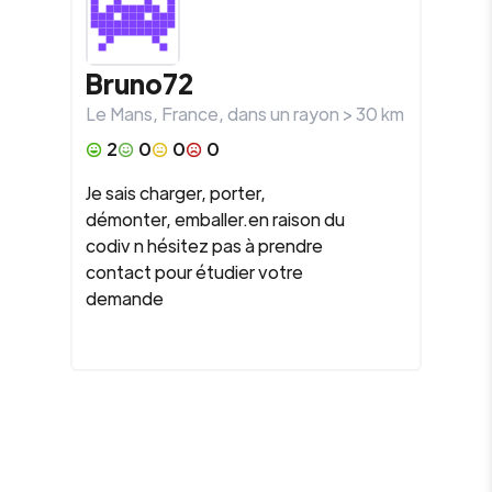
Bruno72
Le Mans
,
France
, dans un rayon >
30
km
2
0
0
0
Je sais charger, porter,
démonter, emballer.en raison du
codiv n hésitez pas à prendre
contact pour étudier votre
demande